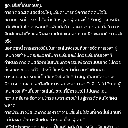
สูญเสียที่เกินควบคุม
การทดลองเล่นยังช่วยให้ผู้เล่นสามารถฝึกการตัดสินใจใน
สถานการณ์ต่าง ๆ ได้อย่างมีเหตุผล ผู้เล่นจะได้เรียนรู้ว่าควรเพิ่ม
เดิมพันเมื่อใด ควรลดเดิมพันเมื่อใด และควรหยุดเล่นเมื่อใด การ
ฝึกฝนเหล่านี้ช่วยสร้างความมั่นใจและลดความผิดพลาดในการเล่น
จริง
นอกจากนี้ การสร้างวินัยในการเล่นยังรวมถึงการจัดการเวลา ผู้
เล่นควรกำหนดระยะเวลาในการเล่นและไม่ควรเล่นเกินเวลาที่
กำหนด การเล่นสล็อตเป็นเพียงกิจกรรมเพื่อความบันเทิง ไม่ควร
ส่งผลกระทบต่อชีวิตประจำวันหรือหน้าที่ความรับผิดชอบ
การควบคุมอารมณ์เป็นอีกหนึ่งปัจจัยที่สำคัญ ผู้เล่นที่สามารถ
รักษาความสงบและมีสติในการเล่นจะสามารถตัดสินใจได้ดีกว่า ผู้
เล่นควรหลีกเลี่ยงการเล่นในขณะที่มีอารมณ์ไม่มั่นคง เช่น
ความเครียดหรือความโกรธ เพราะอาจนำไปสู่การตัดสินใจที่ผิด
พลาด
การพัฒนาวินัยและการบริหารความเสี่ยงไม่ใช่สิ่งที่เกิดขึ้นในทันที
แต่ต้องอาศัยการฝึกฝนอย่างต่อเนื่อง ผู้เล่นที่
ใช้9slotgameทดลองเล่น เป็นเครื่องมือในการเรียนรู้และพัฒนา