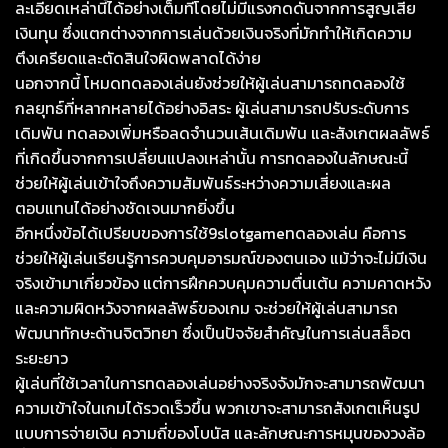
ละเอียดเหล่านี้ได้อย่างเต็มที่โดยไม่มีแรงกดดันจากการสูญเสีย
เงินทุน ซึ่งแตกต่างจากการเล่นด้วยเงินจริงที่มักทำให้เกิดความ
ตึงเครียดและตัดสินใจผิดพลาดได้ง่าย
นอกจากนี้ โหมดทดลองเล่นยังช่วยให้ผู้เล่นสามารถทดลองใช้
กลยุทธ์ที่หลากหลายได้อย่างอิสระ ผู้เล่นสามารถปรับระดับการ
เดิมพัน ทดลองเพิ่มหรือลดจำนวนเส้นเดิมพัน และสังเกตผลลัพธ์
ที่เกิดขึ้นจากการเปลี่ยนแปลงเหล่านั้น การทดลองในลักษณะนี้
ช่วยให้ผู้เล่นเข้าใจถึงความสัมพันธ์ระหว่างความเสี่ยงและผล
ตอบแทนได้อย่างชัดเจนมากยิ่งขึ้น
อีกหนึ่งข้อได้เปรียบของการใช้9slotgameทดลองเล่น คือการ
ช่วยให้ผู้เล่นเรียนรู้การควบคุมอารมณ์ของตนเอง แม้ว่าจะไม่มีเงิน
จริงเข้ามาเกี่ยวข้อง แต่การฝึกควบคุมความตื่นเต้น ความคาดหวัง
และความผิดหวังจากผลลัพธ์ของเกม จะช่วยให้ผู้เล่นสามารถ
พัฒนาทักษะด้านจิตวิทยา ซึ่งเป็นปัจจัยสำคัญในการเล่นสล็อต
ระยะยาว
ผู้เล่นที่ใช้เวลาในการทดลองเล่นอย่างจริงจังมักจะสามารถพัฒนา
ความเข้าใจในเกมได้รวดเร็วขึ้น พวกเขาจะสามารถสังเกตเห็นรูป
แบบการจ่ายเงิน ความถี่ของโบนัส และลักษณะการหมุนของวงล้อ