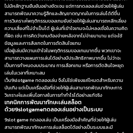
ไม่มีหลักฐานยืนยันอย่างชัดเจน แต่การทดลองเล่นช่วยให้ผู้เล่น
สามารถพัฒนาความรู้สึกและสัญชาตญาณในการเล่นได้ดีขึ้น
การวิเคราะห์พฤติกรรมของเกมยังช่วยให้ผู้เล่นสามารถหลีกเลี่ยง
ความเสี่ยงที่ไม่จำเป็นได้ ผู้เล่นที่เข้าใจเกมจะไม่หลงเชื่อในความคิด
ที่ผิด เช่น การคิดว่าเกมต้องจ่ายหลังจากไม่จ่ายมานาน แต่จะใช้
ข้อมูลและการสังเกตในการตัดสินใจแทน
เมื่อผู้เล่นมีความเข้าใจในพฤติกรรมของเกมมากขึ้น พวกเขาจะ
สามารถวางแผนการเล่นได้อย่างมีประสิทธิภาพมากขึ้น ไม่ว่าจะ
เป็นการกำหนดงบประมาณ การเลือกเกม หรือการตัดสินใจหยุด
เล่นในเวลาที่เหมาะสม
เว็บ9slotgame ทดลองเล่น จึงไม่ใช่เพียงแค่โหมดสำหรับความ
บันเทิง แต่เป็นเครื่องมือที่ช่วยให้ผู้เล่นสามารถพัฒนาทักษะการ
วิเคราะห์และเพิ่มโอกาสในการทำกำไรได้อย่างแท้จริง
เทคนิคการพัฒนาทักษะเล่นสล็อต
ด้วย9slotgameทดลองเล่นอย่างเป็นระบบ
9slot game ทดลองเล่น เป็นเครื่องมือสำคัญที่ช่วยให้ผู้เล่น
สามารถพัฒนาทักษะการเล่นสล็อตได้อย่างเป็นระบบและมี