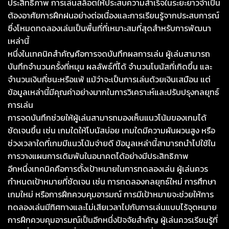
ประสิทธิภาพ การเล่นสล็อตให้ประสบความสำเร็จในระยะยาวจำเป็น
ต้องอาศัยการฝึกฝนอย่างต่อเนื่องและการเรียนรู้จากประสบการณ์
ซึ่งโหมดทดลองเล่นเป็นพื้นที่ที่เหมาะสมที่สุดสำหรับการพัฒนา
เหล่านี้
หนึ่งในเทคนิคสำคัญคือการจดบันทึกผลการเล่น ผู้เล่นสามารถ
บันทึกจำนวนครั้งที่หมุน ผลลัพธ์ที่ได้ จำนวนโบนัสที่เกิดขึ้น และ
จำนวนเงินที่ชนะหรือแพ้ แม้ว่าจะเป็นการเล่นด้วยเงินเสมือน แต่
ข้อมูลเหล่านี้มีคุณค่าอย่างมากในการวิเคราะห์และปรับปรุงกลยุทธ์
การเล่น
การจดบันทึกช่วยให้ผู้เล่นสามารถมองเห็นแนวโน้มของเกมได้
ชัดเจนขึ้น เช่น เกมใดให้โบนัสบ่อย เกมใดมีความผันผวนสูง หรือ
ช่วงเวลาใดที่เกมมีแนวโน้มจ่ายดี ข้อมูลเหล่านี้สามารถนำไปใช้ใน
การวางแผนการเดิมพันในอนาคตได้อย่างมีประสิทธิภาพ
อีกหนึ่งเทคนิคคือการตั้งเป้าหมายในการทดลองเล่น ผู้เล่นควร
กำหนดเป้าหมายที่ชัดเจน เช่น การทดลองกลยุทธ์ใหม่ การศึกษา
เกมใหม่ หรือการฝึกควบคุมอารมณ์ การมีเป้าหมายจะช่วยให้การ
ทดลองเล่นมีทิศทางและไม่เสียเวลาไปกับการเล่นแบบไร้จุดหมาย
การฝึกควบคุมอารมณ์เป็นอีกหนึ่งปัจจัยสำคัญ ผู้เล่นควรเรียนรู้ที่