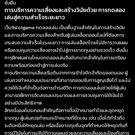
ยั่งยืน
การบริหารความเสี่ยงและสร้างวินัยด้วย การทดลอง
เล่นสู่ความสำเร็จระยะยาว
เว็บ9slotgame ทดลองเล่น เป็นพื้นฐานสำคัญในการสร้างวินัย
และการบริหารความเสี่ยงสำหรับผู้เล่นสล็อตออนไลน์ที่ต้องการ
ประสบความสำเร็จในระยะยาว การเล่นสล็อตโดยไม่มีการวางแผน
หรือควบคุมความเสี่ยงอาจนำไปสู่การขาดทุนอย่างรวดเร็ว ดังนั้น
การฝึกฝนผ่านโหมดทดลองเล่นจึงมีบทบาทสำคัญในการเตรียม
ความพร้อมก่อนเข้าสู่การเล่นจริง
การบริหารความเสี่ยงเริ่มต้นจากการเข้าใจขีดจำกัดของตนเอง ผู้
เล่นควรกำหนดงบประมาณที่สามารถยอมรับการสูญเสียได้ และไม่
ควรใช้เงินที่จำเป็นต่อการดำรงชีวิต การทดลองเล่นช่วยให้ผู้เล่น
สามารถฝึกการจัดสรรงบประมาณและการควบคุมการใช้เงินได้
อย่างมีประสิทธิภาพ
อีกหนึ่งองค์ประกอบสำคัญคือการตั้งเป้าหมายกำไรและจุดหยุด
ขาดทุน ผู้เล่นควรกำหนดเป้าหมายที่ชัดเจน เช่น เมื่อได้กำไรถึง
ระดับหนึ่งให้หยุดเล่น หรือเมื่อขาดทุนถึงจุดที่กำหนดให้หยุดทันที
การมีวินัยในการปฏิบัติตามแผนช่วยลดความเสี่ยงและป้องกันการ